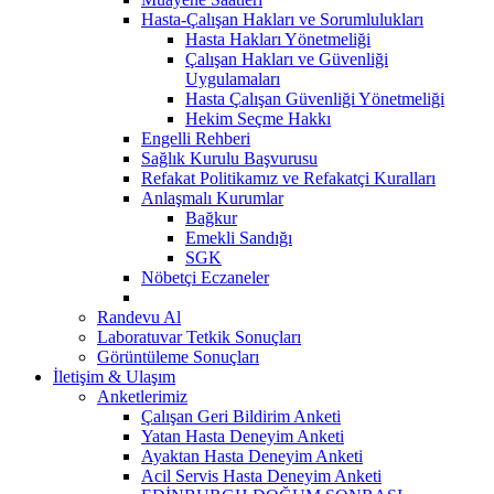
Hasta-Çalışan Hakları ve Sorumlulukları
Hasta Hakları Yönetmeliği
Çalışan Hakları ve Güvenliği
Uygulamaları
Hasta Çalışan Güvenliği Yönetmeliği
Hekim Seçme Hakkı
Engelli Rehberi
Sağlık Kurulu Başvurusu
Refakat Politikamız ve Refakatçi Kuralları
Anlaşmalı Kurumlar
Bağkur
Emekli Sandığı
SGK
Nöbetçi Eczaneler
Randevu Al
Laboratuvar Tetkik Sonuçları
Görüntüleme Sonuçları
İletişim & Ulaşım
Anketlerimiz
Çalışan Geri Bildirim Anketi
Yatan Hasta Deneyim Anketi
Ayaktan Hasta Deneyim Anketi
Acil Servis Hasta Deneyim Anketi