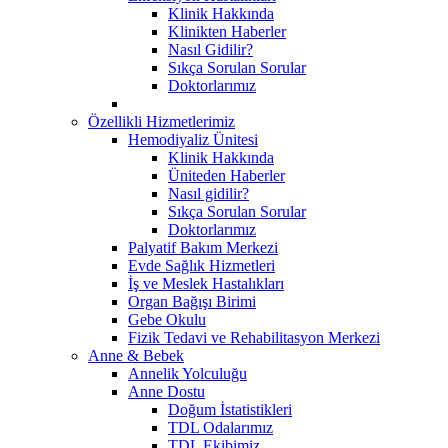
Klinik Hakkında
Klinikten Haberler
Nasıl Gidilir?
Sıkça Sorulan Sorular
Doktorlarımız
Özellikli Hizmetlerimiz
Hemodiyaliz Ünitesi
Klinik Hakkında
Üniteden Haberler
Nasıl gidilir?
Sıkça Sorulan Sorular
Doktorlarımız
Palyatif Bakım Merkezi
Evde Sağlık Hizmetleri
İş ve Meslek Hastalıkları
Organ Bağışı Birimi
Gebe Okulu
Fizik Tedavi ve Rehabilitasyon Merkezi
Anne & Bebek
Annelik Yolculuğu
Anne Dostu
Doğum İstatistikleri
TDL Odalarımız
TDL Ekibimiz