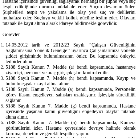
Hastane içerisinde güvenliği sağlayarak herhangi bir şüphe veya suç
tespit edildiğinde duruma müdahale eder. Suçun devamını önler.
Şüphelileri tespit ve yakalama ile olay yeri suç ve delillerini
muhafaza eder. Suçluyu yetkili kolluk gücüne teslim eder. Olayları
tutanak ile kayıt altına alarak idareye bildirmekle görevlidir.
Görevler
14.05.2012 tarih ve 2012/23 Sayılı ‘’Çalışan Güvenliğinin
Sağlanmasına Yönelik Genelge’’ uyarınca Çalışanlarımıza yönelik
şiddet girişiminde bulunulmasının önler. Bu kapsamda önleyici
tedbirler alınır.
5188 Sayılı Kanun 7. Madde (a) bendi kapsamında, hastaneye
ziyaretçi, personel ve araç giriş çıkışları kontrol edilir.
5188 Sayılı Kanun 7. Madde (h) bendi kapsamında, Kayıp ve
buluntu eşyalar kayıt altına alınır.
5188 Sayılı Kanun 7. Madde (a) bendi kapsamında, Personelin
görev ifasını engelleyen şahısları uzaklaştırır. İşleyişin sürekliliği
sağlanır.
5188 Sayılı Kanun 7. Madde (g) bendi kapsamında, Hastane
içerisinde yaşanan kamu güvenliğini engelleyici olaylar tutanak
altına alınır.
5188 Sayılı Kanun 7. Madde (a) bendi kapsamında, Kamera
görüntülerini izler, Hastane çevresinde devriye halinde olarak
koruma, denetim ve gerekli tespitler yapılır.