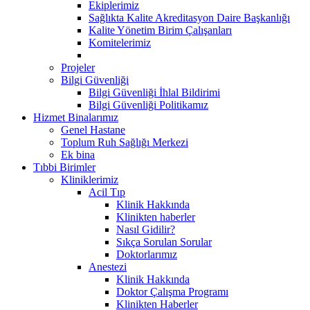
Ekiplerimiz
Sağlıkta Kalite Akreditasyon Daire Başkanlığı
Kalite Yönetim Birim Çalışanları
Komitelerimiz
Projeler
Bilgi Güvenliği
Bilgi Güvenliği İhlal Bildirimi
Bilgi Güvenliği Politikamız
Hizmet Binalarımız
Genel Hastane
Toplum Ruh Sağlığı Merkezi
Ek bina
Tıbbi Birimler
Kliniklerimiz
Acil Tıp
Klinik Hakkında
Klinikten haberler
Nasıl Gidilir?
Sıkça Sorulan Sorular
Doktorlarımız
Anestezi
Klinik Hakkında
Doktor Çalışma Programı
Klinikten Haberler