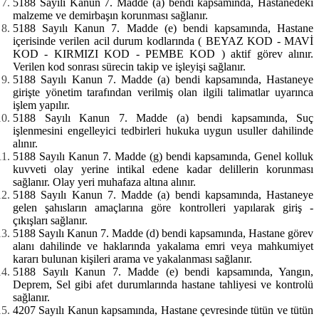
5188 Sayılı Kanun 7. Madde (a) bendi kapsamında, Hastanedeki
malzeme ve demirbaşın korunması sağlanır.
5188 Sayılı Kanun 7. Madde (e) bendi kapsamında, Hastane
içerisinde verilen acil durum kodlarında ( BEYAZ KOD - MAVİ
KOD - KIRMIZI KOD - PEMBE KOD ) aktif görev alınır.
Verilen kod sonrası sürecin takip ve işleyişi sağlanır.
5188 Sayılı Kanun 7. Madde (a) bendi kapsamında, Hastaneye
girişte yönetim tarafından verilmiş olan ilgili talimatlar uyarınca
işlem yapılır.
5188 Sayılı Kanun 7. Madde (a) bendi kapsamında, Suç
işlenmesini engelleyici tedbirleri hukuka uygun usuller dahilinde
alınır.
5188 Sayılı Kanun 7. Madde (g) bendi kapsamında, Genel kolluk
kuvveti olay yerine intikal edene kadar delillerin korunması
sağlanır. Olay yeri muhafaza altına alınır.
5188 Sayılı Kanun 7. Madde (a) bendi kapsamında, Hastaneye
gelen şahısların amaçlarına göre kontrolleri yapılarak giriş -
çıkışları sağlanır.
5188 Sayılı Kanun 7. Madde (d) bendi kapsamında, Hastane görev
alanı dahilinde ve haklarında yakalama emri veya mahkumiyet
kararı bulunan kişileri arama ve yakalanması sağlanır.
5188 Sayılı Kanun 7. Madde (e) bendi kapsamında, Yangın,
Deprem, Sel gibi afet durumlarında hastane tahliyesi ve kontrolü
sağlanır.
4207 Sayılı Kanun kapsamında, Hastane çevresinde tütün ve tütün