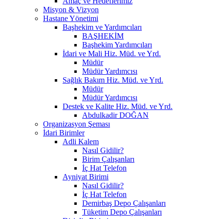
Amaç ve Hedeflerimiz
Misyon & Vizyon
Hastane Yönetimi
Başhekim ve Yardımcıları
BAŞHEKİM
Başhekim Yardımcıları
İdari ve Mali Hiz. Müd. ve Yrd.
Müdür
Müdür Yardımcısı
Sağlık Bakım Hiz. Müd. ve Yrd.
Müdür
Müdür Yardımcısı
Destek ve Kalite Hiz. Müd. ve Yrd.
Abdulkadir DOĞAN
Organizasyon Şeması
İdari Birimler
Adli Kalem
Nasıl Gidilir?
Birim Çalışanları
İç Hat Telefon
Ayniyat Birimi
Nasıl Gidilir?
İç Hat Telefon
Demirbaş Depo Çalışanları
Tüketim Depo Çalışanları