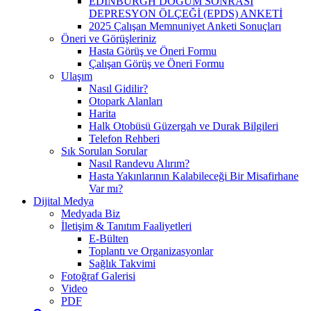
EDİNBURGH DOĞUM SONRASI
DEPRESYON ÖLÇEĞİ (EPDS) ANKETİ
2025 Çalışan Memnuniyet Anketi Sonuçları
Öneri ve Görüşleriniz
Hasta Görüş ve Öneri Formu
Çalışan Görüş ve Öneri Formu
Ulaşım
Nasıl Gidilir?
Otopark Alanları
Harita
Halk Otobüsü Güzergah ve Durak Bilgileri
Telefon Rehberi
Sık Sorulan Sorular
Nasıl Randevu Alırım?
Hasta Yakınlarının Kalabileceği Bir Misafirhane
Var mı?
Dijital Medya
Medyada Biz
İletişim & Tanıtım Faaliyetleri
E-Bülten
Toplantı ve Organizasyonlar
Sağlık Takvimi
Fotoğraf Galerisi
Video
PDF