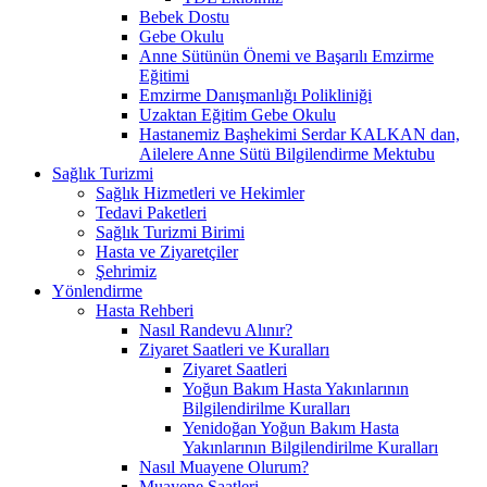
Bebek Dostu
Gebe Okulu
Anne Sütünün Önemi ve Başarılı Emzirme
Eğitimi
Emzirme Danışmanlığı Polikliniği
Uzaktan Eğitim Gebe Okulu
Hastanemiz Başhekimi Serdar KALKAN dan,
Ailelere Anne Sütü Bilgilendirme Mektubu
Sağlık Turizmi
Sağlık Hizmetleri ve Hekimler
Tedavi Paketleri
Sağlık Turizmi Birimi
Hasta ve Ziyaretçiler
Şehrimiz
Yönlendirme
Hasta Rehberi
Nasıl Randevu Alınır?
Ziyaret Saatleri ve Kuralları
Ziyaret Saatleri
Yoğun Bakım Hasta Yakınlarının
Bilgilendirilme Kuralları
Yenidoğan Yoğun Bakım Hasta
Yakınlarının Bilgilendirilme Kuralları
Nasıl Muayene Olurum?
Muayene Saatleri