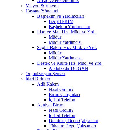
Amaç ve Hedeflerimiz
Misyon & Vizyon
Hastane Yönetimi
Başhekim ve Yardımcıları
BAŞHEKİM
Başhekim Yardımcıları
İdari ve Mali Hiz. Müd. ve Yrd.
Müdür
Müdür Yardımcısı
Sağlık Bakım Hiz. Müd. ve Yrd.
Müdür
Müdür Yardımcısı
Destek ve Kalite Hiz. Müd. ve Yrd.
Abdulkadir DOĞAN
Organizasyon Şeması
İdari Birimler
Adli Kalem
Nasıl Gidilir?
Birim Çalışanları
İç Hat Telefon
Ayniyat Birimi
Nasıl Gidilir?
İç Hat Telefon
Demirbaş Depo Çalışanları
Tüketim Depo Çalışanları