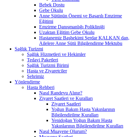
Bebek Dostu
Gebe Okulu
Anne Sütünün Önemi ve Başarılı Emzirme
Eğitimi
Emzirme Danışmanlığı Polikliniği
Uzaktan Eğitim Gebe Okulu
Hastanemiz Başhekimi Serdar KALKAN dan,
Ailelere Anne Sütü Bilgilendirme Mektubu
Sağlık Turizmi
Sağlık Hizmetleri ve Hekimler
Tedavi Paketleri
Sağlık Turizmi Birimi
Hasta ve Ziyaretçiler
Şehrimiz
Yönlendirme
Hasta Rehberi
Nasıl Randevu Alınır?
Ziyaret Saatleri ve Kuralları
Ziyaret Saatleri
Yoğun Bakım Hasta Yakınlarının
Bilgilendirilme Kuralları
Yenidoğan Yoğun Bakım Hasta
Yakınlarının Bilgilendirilme Kuralları
Nasıl Muayene Olurum?
Muayene Saatleri