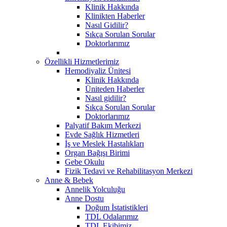
Klinik Hakkında
Klinikten Haberler
Nasıl Gidilir?
Sıkça Sorulan Sorular
Doktorlarımız
Özellikli Hizmetlerimiz
Hemodiyaliz Ünitesi
Klinik Hakkında
Üniteden Haberler
Nasıl gidilir?
Sıkça Sorulan Sorular
Doktorlarımız
Palyatif Bakım Merkezi
Evde Sağlık Hizmetleri
İş ve Meslek Hastalıkları
Organ Bağışı Birimi
Gebe Okulu
Fizik Tedavi ve Rehabilitasyon Merkezi
Anne & Bebek
Annelik Yolculuğu
Anne Dostu
Doğum İstatistikleri
TDL Odalarımız
TDL Ekibimiz