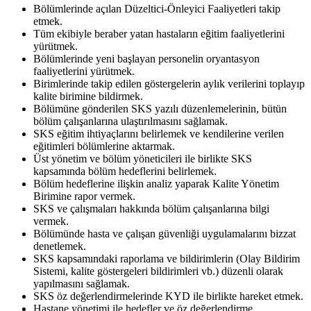
Bölümlerinde açılan Düzeltici-Önleyici Faaliyetleri takip
etmek.
Tüm ekibiyle beraber yatan hastaların eğitim faaliyetlerini
yürütmek.
Bölümlerinde yeni başlayan personelin oryantasyon
faaliyetlerini yürütmek.
Birimlerinde takip edilen göstergelerin aylık verilerini toplayıp
kalite birimine bildirmek.
Bölümüne gönderilen SKS yazılı düzenlemelerinin, bütün
bölüm çalışanlarına ulaştırılmasını sağlamak.
SKS eğitim ihtiyaçlarını belirlemek ve kendilerine verilen
eğitimleri bölümlerine aktarmak.
Üst yönetim ve bölüm yöneticileri ile birlikte SKS
kapsamında bölüm hedeflerini belirlemek.
Bölüm hedeflerine ilişkin analiz yaparak Kalite Yönetim
Birimine rapor vermek.
SKS ve çalışmaları hakkında bölüm çalışanlarına bilgi
vermek.
Bölümünde hasta ve çalışan güvenliği uygulamalarını bizzat
denetlemek.
SKS kapsamındaki raporlama ve bildirimlerin (Olay Bildirim
Sistemi, kalite göstergeleri bildirimleri vb.) düzenli olarak
yapılmasını sağlamak.
SKS öz değerlendirmelerinde KYD ile birlikte hareket etmek.
Hastane yönetimi ile hedefler ve öz değerlendirme