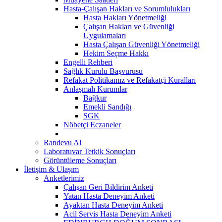
Hasta-Çalışan Hakları ve Sorumlulukları
Hasta Hakları Yönetmeliği
Çalışan Hakları ve Güvenliği
Uygulamaları
Hasta Çalışan Güvenliği Yönetmeliği
Hekim Seçme Hakkı
Engelli Rehberi
Sağlık Kurulu Başvurusu
Refakat Politikamız ve Refakatçi Kuralları
Anlaşmalı Kurumlar
Bağkur
Emekli Sandığı
SGK
Nöbetçi Eczaneler
Randevu Al
Laboratuvar Tetkik Sonuçları
Görüntüleme Sonuçları
İletişim & Ulaşım
Anketlerimiz
Çalışan Geri Bildirim Anketi
Yatan Hasta Deneyim Anketi
Ayaktan Hasta Deneyim Anketi
Acil Servis Hasta Deneyim Anketi