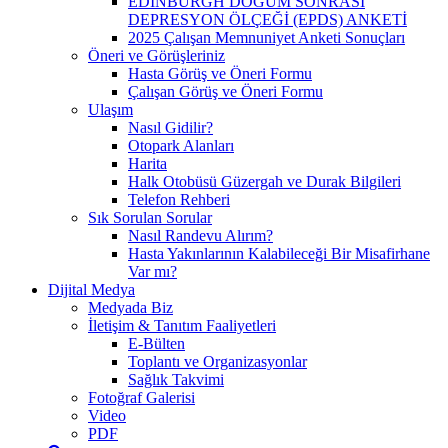
EDİNBURGH DOĞUM SONRASI
DEPRESYON ÖLÇEĞİ (EPDS) ANKETİ
2025 Çalışan Memnuniyet Anketi Sonuçları
Öneri ve Görüşleriniz
Hasta Görüş ve Öneri Formu
Çalışan Görüş ve Öneri Formu
Ulaşım
Nasıl Gidilir?
Otopark Alanları
Harita
Halk Otobüsü Güzergah ve Durak Bilgileri
Telefon Rehberi
Sık Sorulan Sorular
Nasıl Randevu Alırım?
Hasta Yakınlarının Kalabileceği Bir Misafirhane
Var mı?
Dijital Medya
Medyada Biz
İletişim & Tanıtım Faaliyetleri
E-Bülten
Toplantı ve Organizasyonlar
Sağlık Takvimi
Fotoğraf Galerisi
Video
PDF