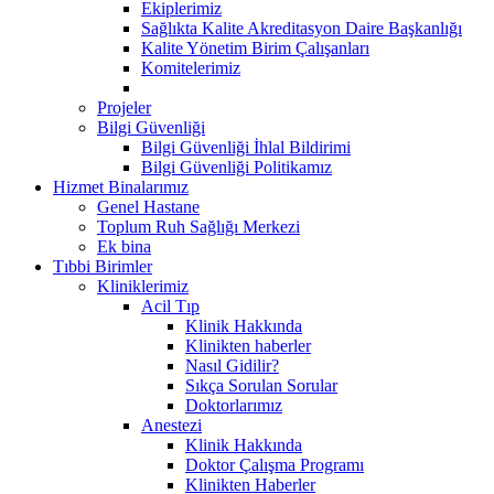
Ekiplerimiz
Sağlıkta Kalite Akreditasyon Daire Başkanlığı
Kalite Yönetim Birim Çalışanları
Komitelerimiz
Projeler
Bilgi Güvenliği
Bilgi Güvenliği İhlal Bildirimi
Bilgi Güvenliği Politikamız
Hizmet Binalarımız
Genel Hastane
Toplum Ruh Sağlığı Merkezi
Ek bina
Tıbbi Birimler
Kliniklerimiz
Acil Tıp
Klinik Hakkında
Klinikten haberler
Nasıl Gidilir?
Sıkça Sorulan Sorular
Doktorlarımız
Anestezi
Klinik Hakkında
Doktor Çalışma Programı
Klinikten Haberler