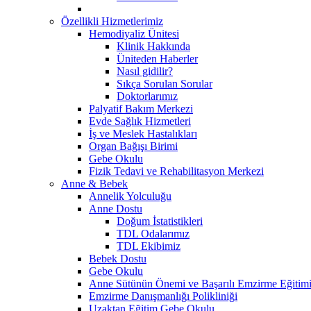
Özellikli Hizmetlerimiz
Hemodiyaliz Ünitesi
Klinik Hakkında
Üniteden Haberler
Nasıl gidilir?
Sıkça Sorulan Sorular
Doktorlarımız
Palyatif Bakım Merkezi
Evde Sağlık Hizmetleri
İş ve Meslek Hastalıkları
Organ Bağışı Birimi
Gebe Okulu
Fizik Tedavi ve Rehabilitasyon Merkezi
Anne & Bebek
Annelik Yolculuğu
Anne Dostu
Doğum İstatistikleri
TDL Odalarımız
TDL Ekibimiz
Bebek Dostu
Gebe Okulu
Anne Sütünün Önemi ve Başarılı Emzirme Eğitim
Emzirme Danışmanlığı Polikliniği
Uzaktan Eğitim Gebe Okulu