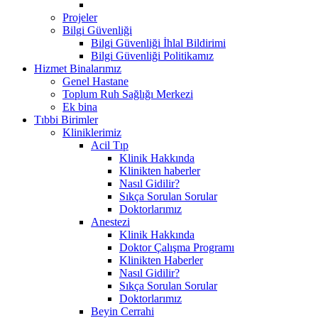
Projeler
Bilgi Güvenliği
Bilgi Güvenliği İhlal Bildirimi
Bilgi Güvenliği Politikamız
Hizmet Binalarımız
Genel Hastane
Toplum Ruh Sağlığı Merkezi
Ek bina
Tıbbi Birimler
Kliniklerimiz
Acil Tıp
Klinik Hakkında
Klinikten haberler
Nasıl Gidilir?
Sıkça Sorulan Sorular
Doktorlarımız
Anestezi
Klinik Hakkında
Doktor Çalışma Programı
Klinikten Haberler
Nasıl Gidilir?
Sıkça Sorulan Sorular
Doktorlarımız
Beyin Cerrahi