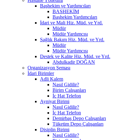
Hastane Yönetimi
Başhekim ve Yardımcıları
BAŞHEKİM
Başhekim Yardımcıları
İdari ve Mali Hiz. Müd. ve Yrd.
Müdür
Müdür Yardımcısı
Sağlık Bakım Hiz. Müd. ve Yrd.
Müdür
Müdür Yardımcısı
Destek ve Kalite Hiz. Müd. ve Yrd.
Abdulkadir DOĞAN
Organizasyon Şeması
İdari Birimler
Adli Kalem
Nasıl Gidilir?
Birim Çalışanları
İç Hat Telefon
Ayniyat Birimi
Nasıl Gidilir?
İç Hat Telefon
Demirbaş Depo Çalışanları
Tüketim Depo Çalışanları
Disiplin Birimi
Nasıl Gidilir?