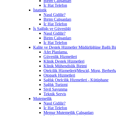
Birim Çalışanları
İç Hat Telefon
İstatistik
Nasıl Gidilir?
Birim Çalışanları
İç Hat Telefon
İş Sağlığı ve Güvenliği
Nasıl Gidilir?
Birim Çalışanları
İç Hat Telefon
Kalite ve Destek Hizmetler Müdürlüğüne Bağlı Bi
Afet Planlama.
Güvenlik Hizmetleri
Klinik Destek Hizmetleri
Klinik Mühendislik Birimi
Otelcilik Hizmetleri(Mescid, Morg, Berberh
Otopark Hizmetleri
Sağlık Otelcilik Hizmetleri - Kütüphane
Sağlık Turizmi
Sivil Savunma
Teknik Servis
Mutemetlik
Nasıl Gidilir?
İç Hat Telefon
Memur Mutemetlik Çalışanları