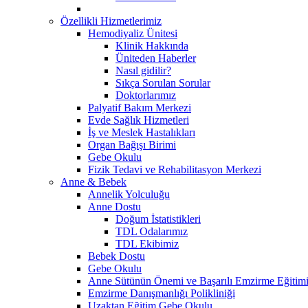
Özellikli Hizmetlerimiz
Hemodiyaliz Ünitesi
Klinik Hakkında
Üniteden Haberler
Nasıl gidilir?
Sıkça Sorulan Sorular
Doktorlarımız
Palyatif Bakım Merkezi
Evde Sağlık Hizmetleri
İş ve Meslek Hastalıkları
Organ Bağışı Birimi
Gebe Okulu
Fizik Tedavi ve Rehabilitasyon Merkezi
Anne & Bebek
Annelik Yolculuğu
Anne Dostu
Doğum İstatistikleri
TDL Odalarımız
TDL Ekibimiz
Bebek Dostu
Gebe Okulu
Anne Sütünün Önemi ve Başarılı Emzirme Eğitim
Emzirme Danışmanlığı Polikliniği
Uzaktan Eğitim Gebe Okulu