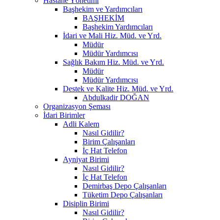
Hastane Yönetimi
Başhekim ve Yardımcıları
BAŞHEKİM
Başhekim Yardımcıları
İdari ve Mali Hiz. Müd. ve Yrd.
Müdür
Müdür Yardımcısı
Sağlık Bakım Hiz. Müd. ve Yrd.
Müdür
Müdür Yardımcısı
Destek ve Kalite Hiz. Müd. ve Yrd.
Abdulkadir DOĞAN
Organizasyon Şeması
İdari Birimler
Adli Kalem
Nasıl Gidilir?
Birim Çalışanları
İç Hat Telefon
Ayniyat Birimi
Nasıl Gidilir?
İç Hat Telefon
Demirbaş Depo Çalışanları
Tüketim Depo Çalışanları
Disiplin Birimi
Nasıl Gidilir?