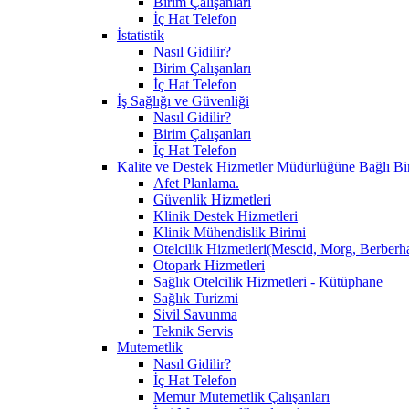
Birim Çalışanları
İç Hat Telefon
İstatistik
Nasıl Gidilir?
Birim Çalışanları
İç Hat Telefon
İş Sağlığı ve Güvenliği
Nasıl Gidilir?
Birim Çalışanları
İç Hat Telefon
Kalite ve Destek Hizmetler Müdürlüğüne Bağlı Bi
Afet Planlama.
Güvenlik Hizmetleri
Klinik Destek Hizmetleri
Klinik Mühendislik Birimi
Otelcilik Hizmetleri(Mescid, Morg, Berberh
Otopark Hizmetleri
Sağlık Otelcilik Hizmetleri - Kütüphane
Sağlık Turizmi
Sivil Savunma
Teknik Servis
Mutemetlik
Nasıl Gidilir?
İç Hat Telefon
Memur Mutemetlik Çalışanları