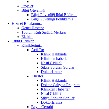
Projeler
Bilgi Güvenliği
Bilgi Güvenliği İhlal Bildirimi
Bilgi Güvenliği Politikamız
Hizmet Binalarımız
Genel Hastane
Toplum Ruh Sağlığı Merkezi
Ek bina
Tıbbi Birimler
Kliniklerimiz
Acil Tıp
Klinik Hakkında
Klinikten haberler
Nasıl Gidilir?
Sıkça Sorulan Sorular
Doktorlarımız
Anestezi
Klinik Hakkında
Doktor Çalışma Programı
Klinikten Haberler
Nasıl Gidilir?
Sıkça Sorulan Sorular
Doktorlarımız
Beyin Cerrahi