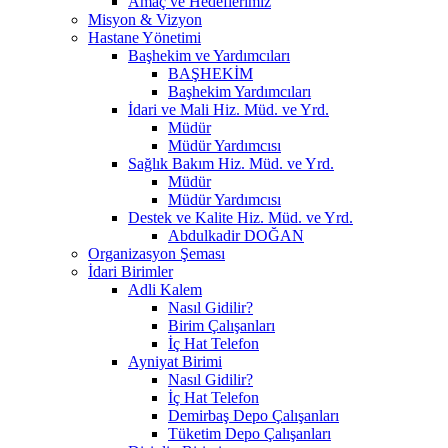
Amaç ve Hedeflerimiz
Misyon & Vizyon
Hastane Yönetimi
Başhekim ve Yardımcıları
BAŞHEKİM
Başhekim Yardımcıları
İdari ve Mali Hiz. Müd. ve Yrd.
Müdür
Müdür Yardımcısı
Sağlık Bakım Hiz. Müd. ve Yrd.
Müdür
Müdür Yardımcısı
Destek ve Kalite Hiz. Müd. ve Yrd.
Abdulkadir DOĞAN
Organizasyon Şeması
İdari Birimler
Adli Kalem
Nasıl Gidilir?
Birim Çalışanları
İç Hat Telefon
Ayniyat Birimi
Nasıl Gidilir?
İç Hat Telefon
Demirbaş Depo Çalışanları
Tüketim Depo Çalışanları