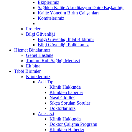
Ekiplerimiz
Sağlıkta Kalite Akreditasyon Daire Başkanlığı
Kalite Yönetim Birim Çalışanları
Komitelerimiz
Projeler
Bilgi Güvenliği
Bilgi Güvenliği İhlal Bildirimi
Bilgi Güvenliği Politikamız
Hizmet Binalarımız
Genel Hastane
Toplum Ruh Sağlığı Merkezi
Ek bina
Tıbbi Birimler
Kliniklerimiz
Acil Tıp
Klinik Hakkında
Klinikten haberler
Nasıl Gidilir?
Sıkça Sorulan Sorular
Doktorlarımız
Anestezi
Klinik Hakkında
Doktor Çalışma Programı
Klinikten Haberler