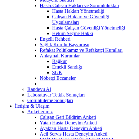
Hasta-Çalışan Hakları ve Sorumlulukları
Hasta Hakları Yönetmeliği
Çalışan Hakları ve Güvenliği
Uygulamaları
Hasta Çalışan Güvenliği Yönetmeliği
Hekim Seçme Hakkı
Engelli Rehberi
Sağlık Kurulu Başvurusu
Refakat Politikamız ve Refakatçi Kuralları
Anlaşmalı Kurumlar
Bağkur
Emekli Sandığı
SGK
Nöbetçi Eczaneler
Randevu Al
Laboratuvar Tetkik Sonuçları
Görüntüleme Sonuçları
İletişim & Ulaşım
Anketlerimiz
Çalışan Geri Bildirim Anketi
Yatan Hasta Deneyim Anketi
Ayaktan Hasta Deneyim Anketi
Acil Servis Hasta Deneyim Anketi