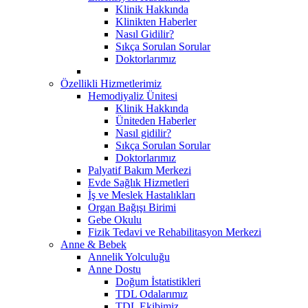
Klinik Hakkında
Klinikten Haberler
Nasıl Gidilir?
Sıkça Sorulan Sorular
Doktorlarımız
Özellikli Hizmetlerimiz
Hemodiyaliz Ünitesi
Klinik Hakkında
Üniteden Haberler
Nasıl gidilir?
Sıkça Sorulan Sorular
Doktorlarımız
Palyatif Bakım Merkezi
Evde Sağlık Hizmetleri
İş ve Meslek Hastalıkları
Organ Bağışı Birimi
Gebe Okulu
Fizik Tedavi ve Rehabilitasyon Merkezi
Anne & Bebek
Annelik Yolculuğu
Anne Dostu
Doğum İstatistikleri
TDL Odalarımız
TDL Ekibimiz