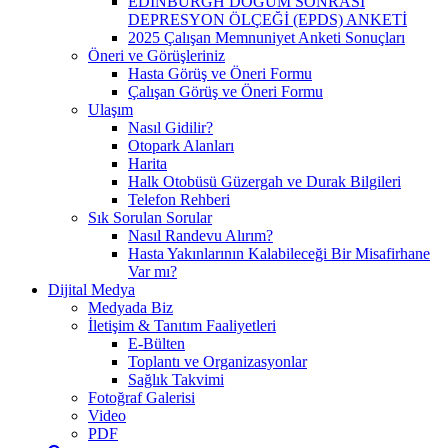
EDİNBURGH DOĞUM SONRASI
DEPRESYON ÖLÇEĞİ (EPDS) ANKETİ
2025 Çalışan Memnuniyet Anketi Sonuçları
Öneri ve Görüşleriniz
Hasta Görüş ve Öneri Formu
Çalışan Görüş ve Öneri Formu
Ulaşım
Nasıl Gidilir?
Otopark Alanları
Harita
Halk Otobüsü Güzergah ve Durak Bilgileri
Telefon Rehberi
Sık Sorulan Sorular
Nasıl Randevu Alırım?
Hasta Yakınlarının Kalabileceği Bir Misafirhane
Var mı?
Dijital Medya
Medyada Biz
İletişim & Tanıtım Faaliyetleri
E-Bülten
Toplantı ve Organizasyonlar
Sağlık Takvimi
Fotoğraf Galerisi
Video
PDF