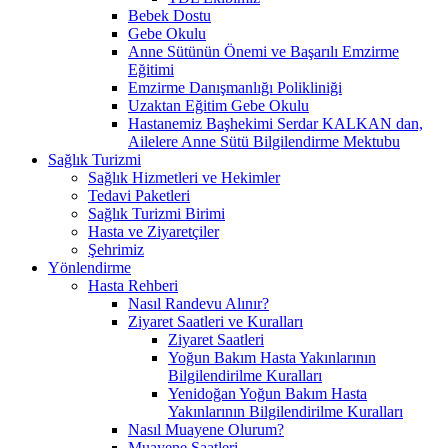
Bebek Dostu
Gebe Okulu
Anne Sütünün Önemi ve Başarılı Emzirme
Eğitimi
Emzirme Danışmanlığı Polikliniği
Uzaktan Eğitim Gebe Okulu
Hastanemiz Başhekimi Serdar KALKAN dan,
Ailelere Anne Sütü Bilgilendirme Mektubu
Sağlık Turizmi
Sağlık Hizmetleri ve Hekimler
Tedavi Paketleri
Sağlık Turizmi Birimi
Hasta ve Ziyaretçiler
Şehrimiz
Yönlendirme
Hasta Rehberi
Nasıl Randevu Alınır?
Ziyaret Saatleri ve Kuralları
Ziyaret Saatleri
Yoğun Bakım Hasta Yakınlarının
Bilgilendirilme Kuralları
Yenidoğan Yoğun Bakım Hasta
Yakınlarının Bilgilendirilme Kuralları
Nasıl Muayene Olurum?
Muayene Saatleri