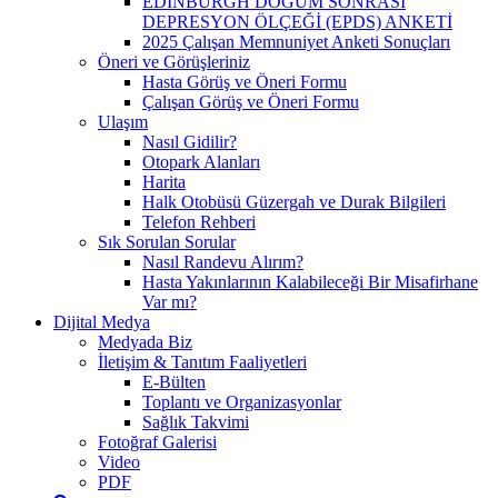
EDİNBURGH DOĞUM SONRASI
DEPRESYON ÖLÇEĞİ (EPDS) ANKETİ
2025 Çalışan Memnuniyet Anketi Sonuçları
Öneri ve Görüşleriniz
Hasta Görüş ve Öneri Formu
Çalışan Görüş ve Öneri Formu
Ulaşım
Nasıl Gidilir?
Otopark Alanları
Harita
Halk Otobüsü Güzergah ve Durak Bilgileri
Telefon Rehberi
Sık Sorulan Sorular
Nasıl Randevu Alırım?
Hasta Yakınlarının Kalabileceği Bir Misafirhane
Var mı?
Dijital Medya
Medyada Biz
İletişim & Tanıtım Faaliyetleri
E-Bülten
Toplantı ve Organizasyonlar
Sağlık Takvimi
Fotoğraf Galerisi
Video
PDF