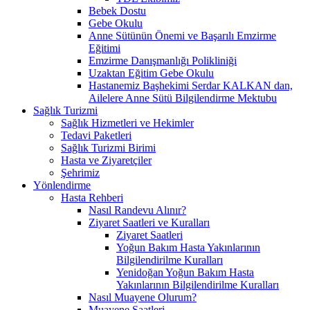
Bebek Dostu
Gebe Okulu
Anne Sütünün Önemi ve Başarılı Emzirme
Eğitimi
Emzirme Danışmanlığı Polikliniği
Uzaktan Eğitim Gebe Okulu
Hastanemiz Başhekimi Serdar KALKAN dan,
Ailelere Anne Sütü Bilgilendirme Mektubu
Sağlık Turizmi
Sağlık Hizmetleri ve Hekimler
Tedavi Paketleri
Sağlık Turizmi Birimi
Hasta ve Ziyaretçiler
Şehrimiz
Yönlendirme
Hasta Rehberi
Nasıl Randevu Alınır?
Ziyaret Saatleri ve Kuralları
Ziyaret Saatleri
Yoğun Bakım Hasta Yakınlarının
Bilgilendirilme Kuralları
Yenidoğan Yoğun Bakım Hasta
Yakınlarının Bilgilendirilme Kuralları
Nasıl Muayene Olurum?
Muayene Saatleri