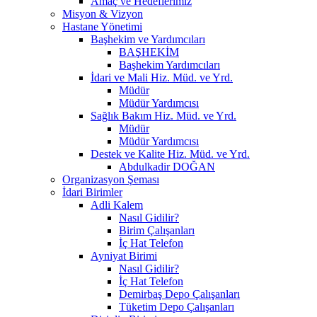
Amaç ve Hedeflerimiz
Misyon & Vizyon
Hastane Yönetimi
Başhekim ve Yardımcıları
BAŞHEKİM
Başhekim Yardımcıları
İdari ve Mali Hiz. Müd. ve Yrd.
Müdür
Müdür Yardımcısı
Sağlık Bakım Hiz. Müd. ve Yrd.
Müdür
Müdür Yardımcısı
Destek ve Kalite Hiz. Müd. ve Yrd.
Abdulkadir DOĞAN
Organizasyon Şeması
İdari Birimler
Adli Kalem
Nasıl Gidilir?
Birim Çalışanları
İç Hat Telefon
Ayniyat Birimi
Nasıl Gidilir?
İç Hat Telefon
Demirbaş Depo Çalışanları
Tüketim Depo Çalışanları