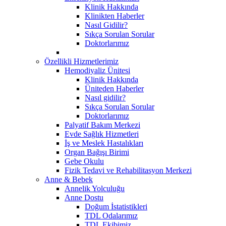
Klinik Hakkında
Klinikten Haberler
Nasıl Gidilir?
Sıkça Sorulan Sorular
Doktorlarımız
Özellikli Hizmetlerimiz
Hemodiyaliz Ünitesi
Klinik Hakkında
Üniteden Haberler
Nasıl gidilir?
Sıkça Sorulan Sorular
Doktorlarımız
Palyatif Bakım Merkezi
Evde Sağlık Hizmetleri
İş ve Meslek Hastalıkları
Organ Bağışı Birimi
Gebe Okulu
Fizik Tedavi ve Rehabilitasyon Merkezi
Anne & Bebek
Annelik Yolculuğu
Anne Dostu
Doğum İstatistikleri
TDL Odalarımız
TDL Ekibimiz