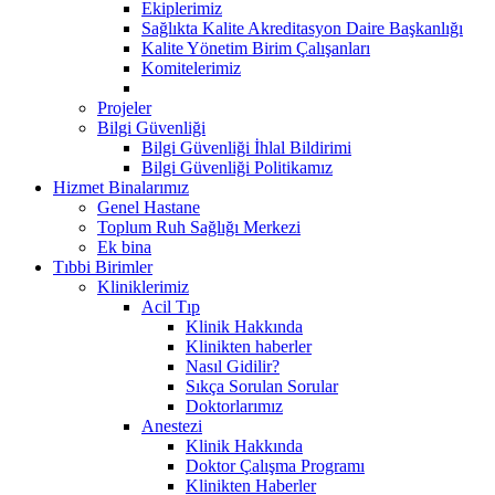
Ekiplerimiz
Sağlıkta Kalite Akreditasyon Daire Başkanlığı
Kalite Yönetim Birim Çalışanları
Komitelerimiz
Projeler
Bilgi Güvenliği
Bilgi Güvenliği İhlal Bildirimi
Bilgi Güvenliği Politikamız
Hizmet Binalarımız
Genel Hastane
Toplum Ruh Sağlığı Merkezi
Ek bina
Tıbbi Birimler
Kliniklerimiz
Acil Tıp
Klinik Hakkında
Klinikten haberler
Nasıl Gidilir?
Sıkça Sorulan Sorular
Doktorlarımız
Anestezi
Klinik Hakkında
Doktor Çalışma Programı
Klinikten Haberler