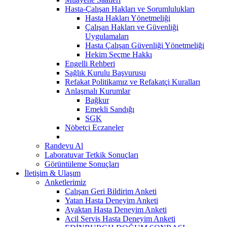
Hasta-Çalışan Hakları ve Sorumlulukları
Hasta Hakları Yönetmeliği
Çalışan Hakları ve Güvenliği
Uygulamaları
Hasta Çalışan Güvenliği Yönetmeliği
Hekim Seçme Hakkı
Engelli Rehberi
Sağlık Kurulu Başvurusu
Refakat Politikamız ve Refakatçi Kuralları
Anlaşmalı Kurumlar
Bağkur
Emekli Sandığı
SGK
Nöbetçi Eczaneler
Randevu Al
Laboratuvar Tetkik Sonuçları
Görüntüleme Sonuçları
İletişim & Ulaşım
Anketlerimiz
Çalışan Geri Bildirim Anketi
Yatan Hasta Deneyim Anketi
Ayaktan Hasta Deneyim Anketi
Acil Servis Hasta Deneyim Anketi