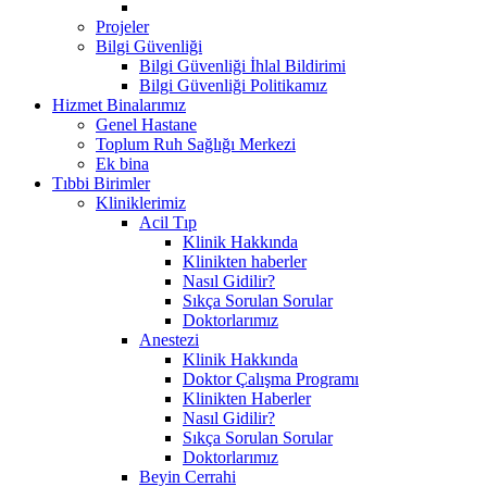
Projeler
Bilgi Güvenliği
Bilgi Güvenliği İhlal Bildirimi
Bilgi Güvenliği Politikamız
Hizmet Binalarımız
Genel Hastane
Toplum Ruh Sağlığı Merkezi
Ek bina
Tıbbi Birimler
Kliniklerimiz
Acil Tıp
Klinik Hakkında
Klinikten haberler
Nasıl Gidilir?
Sıkça Sorulan Sorular
Doktorlarımız
Anestezi
Klinik Hakkında
Doktor Çalışma Programı
Klinikten Haberler
Nasıl Gidilir?
Sıkça Sorulan Sorular
Doktorlarımız
Beyin Cerrahi