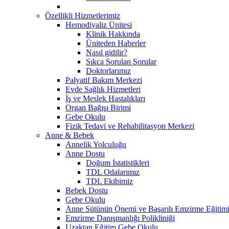
Özellikli Hizmetlerimiz
Hemodiyaliz Ünitesi
Klinik Hakkında
Üniteden Haberler
Nasıl gidilir?
Sıkça Sorulan Sorular
Doktorlarımız
Palyatif Bakım Merkezi
Evde Sağlık Hizmetleri
İş ve Meslek Hastalıkları
Organ Bağışı Birimi
Gebe Okulu
Fizik Tedavi ve Rehabilitasyon Merkezi
Anne & Bebek
Annelik Yolculuğu
Anne Dostu
Doğum İstatistikleri
TDL Odalarımız
TDL Ekibimiz
Bebek Dostu
Gebe Okulu
Anne Sütünün Önemi ve Başarılı Emzirme Eğitim
Emzirme Danışmanlığı Polikliniği
Uzaktan Eğitim Gebe Okulu