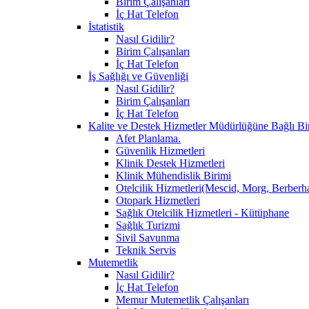
Birim Çalışanları
İç Hat Telefon
İstatistik
Nasıl Gidilir?
Birim Çalışanları
İç Hat Telefon
İş Sağlığı ve Güvenliği
Nasıl Gidilir?
Birim Çalışanları
İç Hat Telefon
Kalite ve Destek Hizmetler Müdürlüğüne Bağlı Bi
Afet Planlama.
Güvenlik Hizmetleri
Klinik Destek Hizmetleri
Klinik Mühendislik Birimi
Otelcilik Hizmetleri(Mescid, Morg, Berberh
Otopark Hizmetleri
Sağlık Otelcilik Hizmetleri - Kütüphane
Sağlık Turizmi
Sivil Savunma
Teknik Servis
Mutemetlik
Nasıl Gidilir?
İç Hat Telefon
Memur Mutemetlik Çalışanları