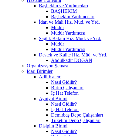
Hastane Yönetimi
Başhekim ve Yardımcıları
BAŞHEKİM
Başhekim Yardımcıları
İdari ve Mali Hiz. Müd. ve Yrd.
Müdür
Müdür Yardımcısı
Sağlık Bakım Hiz. Müd. ve Yrd.
Müdür
Müdür Yardımcısı
Destek ve Kalite Hiz. Müd. ve Yrd.
Abdulkadir DOĞAN
Organizasyon Şeması
İdari Birimler
Adli Kalem
Nasıl Gidilir?
Birim Çalışanları
İç Hat Telefon
Ayniyat Birimi
Nasıl Gidilir?
İç Hat Telefon
Demirbaş Depo Çalışanları
Tüketim Depo Çalışanları
Disiplin Birimi
Nasıl Gidilir?