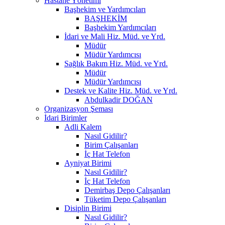
Hastane Yönetimi
Başhekim ve Yardımcıları
BAŞHEKİM
Başhekim Yardımcıları
İdari ve Mali Hiz. Müd. ve Yrd.
Müdür
Müdür Yardımcısı
Sağlık Bakım Hiz. Müd. ve Yrd.
Müdür
Müdür Yardımcısı
Destek ve Kalite Hiz. Müd. ve Yrd.
Abdulkadir DOĞAN
Organizasyon Şeması
İdari Birimler
Adli Kalem
Nasıl Gidilir?
Birim Çalışanları
İç Hat Telefon
Ayniyat Birimi
Nasıl Gidilir?
İç Hat Telefon
Demirbaş Depo Çalışanları
Tüketim Depo Çalışanları
Disiplin Birimi
Nasıl Gidilir?