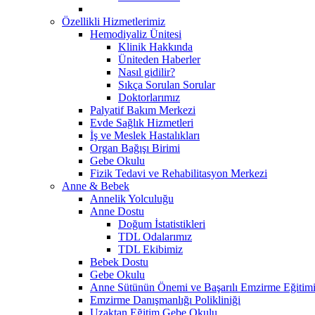
Özellikli Hizmetlerimiz
Hemodiyaliz Ünitesi
Klinik Hakkında
Üniteden Haberler
Nasıl gidilir?
Sıkça Sorulan Sorular
Doktorlarımız
Palyatif Bakım Merkezi
Evde Sağlık Hizmetleri
İş ve Meslek Hastalıkları
Organ Bağışı Birimi
Gebe Okulu
Fizik Tedavi ve Rehabilitasyon Merkezi
Anne & Bebek
Annelik Yolculuğu
Anne Dostu
Doğum İstatistikleri
TDL Odalarımız
TDL Ekibimiz
Bebek Dostu
Gebe Okulu
Anne Sütünün Önemi ve Başarılı Emzirme Eğitim
Emzirme Danışmanlığı Polikliniği
Uzaktan Eğitim Gebe Okulu