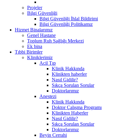
Projeler
Bilgi Güvenliği
Bilgi Güvenliği İhlal Bildirimi
Bilgi Güvenliği Politikamız
Hizmet Binalarımız
Genel Hastane
Toplum Ruh Sağlığı Merkezi
Ek bina
Tıbbi Birimler
Kliniklerimiz
Acil Tıp
Klinik Hakkında
Klinikten haberler
Nasıl Gidilir?
Sıkça Sorulan Sorular
Doktorlarımız
Anestezi
Klinik Hakkında
Doktor Çalışma Programı
Klinikten Haberler
Nasıl Gidilir?
Sıkça Sorulan Sorular
Doktorlarımız
Beyin Cerrahi