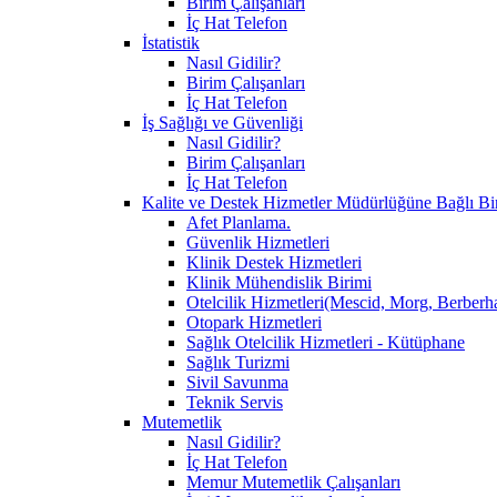
Birim Çalışanları
İç Hat Telefon
İstatistik
Nasıl Gidilir?
Birim Çalışanları
İç Hat Telefon
İş Sağlığı ve Güvenliği
Nasıl Gidilir?
Birim Çalışanları
İç Hat Telefon
Kalite ve Destek Hizmetler Müdürlüğüne Bağlı Bi
Afet Planlama.
Güvenlik Hizmetleri
Klinik Destek Hizmetleri
Klinik Mühendislik Birimi
Otelcilik Hizmetleri(Mescid, Morg, Berberh
Otopark Hizmetleri
Sağlık Otelcilik Hizmetleri - Kütüphane
Sağlık Turizmi
Sivil Savunma
Teknik Servis
Mutemetlik
Nasıl Gidilir?
İç Hat Telefon
Memur Mutemetlik Çalışanları