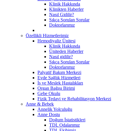
Klinik Hakkında
Klinikten Haberler
Nasıl Gidilir?
Sıkça Sorulan Sorular
Doktorlarımız
Özellikli Hizmetlerimiz
Hemodiyaliz Ünitesi
Klinik Hakkında
Üniteden Haberler
Nasıl gidilir?
Sıkça Sorulan Sorular
Doktorlarımız
Palyatif Bakım Merkezi
Evde Sağlık Hizmetleri
İş ve Meslek Hastalıkları
Organ Bağışı Birimi
Gebe Okulu
Fizik Tedavi ve Rehabilitasyon Merkezi
Anne & Bebek
Annelik Yolculuğu
Anne Dostu
Doğum İstatistikleri
TDL Odalarımız
TDL Ekibimiz