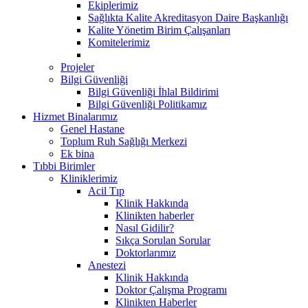
Ekiplerimiz
Sağlıkta Kalite Akreditasyon Daire Başkanlığı
Kalite Yönetim Birim Çalışanları
Komitelerimiz
Projeler
Bilgi Güvenliği
Bilgi Güvenliği İhlal Bildirimi
Bilgi Güvenliği Politikamız
Hizmet Binalarımız
Genel Hastane
Toplum Ruh Sağlığı Merkezi
Ek bina
Tıbbi Birimler
Kliniklerimiz
Acil Tıp
Klinik Hakkında
Klinikten haberler
Nasıl Gidilir?
Sıkça Sorulan Sorular
Doktorlarımız
Anestezi
Klinik Hakkında
Doktor Çalışma Programı
Klinikten Haberler