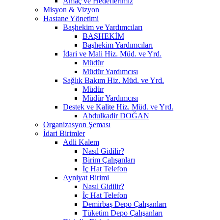
Amaç ve Hedeflerimiz
Misyon & Vizyon
Hastane Yönetimi
Başhekim ve Yardımcıları
BAŞHEKİM
Başhekim Yardımcıları
İdari ve Mali Hiz. Müd. ve Yrd.
Müdür
Müdür Yardımcısı
Sağlık Bakım Hiz. Müd. ve Yrd.
Müdür
Müdür Yardımcısı
Destek ve Kalite Hiz. Müd. ve Yrd.
Abdulkadir DOĞAN
Organizasyon Şeması
İdari Birimler
Adli Kalem
Nasıl Gidilir?
Birim Çalışanları
İç Hat Telefon
Ayniyat Birimi
Nasıl Gidilir?
İç Hat Telefon
Demirbaş Depo Çalışanları
Tüketim Depo Çalışanları