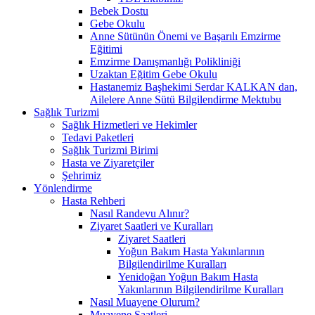
Bebek Dostu
Gebe Okulu
Anne Sütünün Önemi ve Başarılı Emzirme
Eğitimi
Emzirme Danışmanlığı Polikliniği
Uzaktan Eğitim Gebe Okulu
Hastanemiz Başhekimi Serdar KALKAN dan,
Ailelere Anne Sütü Bilgilendirme Mektubu
Sağlık Turizmi
Sağlık Hizmetleri ve Hekimler
Tedavi Paketleri
Sağlık Turizmi Birimi
Hasta ve Ziyaretçiler
Şehrimiz
Yönlendirme
Hasta Rehberi
Nasıl Randevu Alınır?
Ziyaret Saatleri ve Kuralları
Ziyaret Saatleri
Yoğun Bakım Hasta Yakınlarının
Bilgilendirilme Kuralları
Yenidoğan Yoğun Bakım Hasta
Yakınlarının Bilgilendirilme Kuralları
Nasıl Muayene Olurum?
Muayene Saatleri