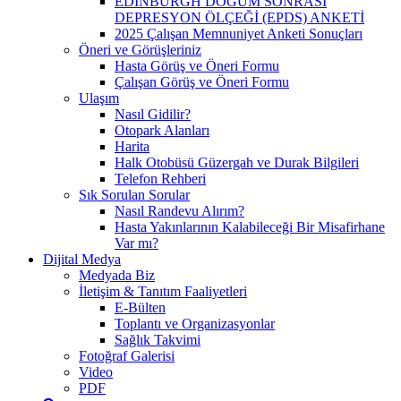
EDİNBURGH DOĞUM SONRASI
DEPRESYON ÖLÇEĞİ (EPDS) ANKETİ
2025 Çalışan Memnuniyet Anketi Sonuçları
Öneri ve Görüşleriniz
Hasta Görüş ve Öneri Formu
Çalışan Görüş ve Öneri Formu
Ulaşım
Nasıl Gidilir?
Otopark Alanları
Harita
Halk Otobüsü Güzergah ve Durak Bilgileri
Telefon Rehberi
Sık Sorulan Sorular
Nasıl Randevu Alırım?
Hasta Yakınlarının Kalabileceği Bir Misafirhane
Var mı?
Dijital Medya
Medyada Biz
İletişim & Tanıtım Faaliyetleri
E-Bülten
Toplantı ve Organizasyonlar
Sağlık Takvimi
Fotoğraf Galerisi
Video
PDF