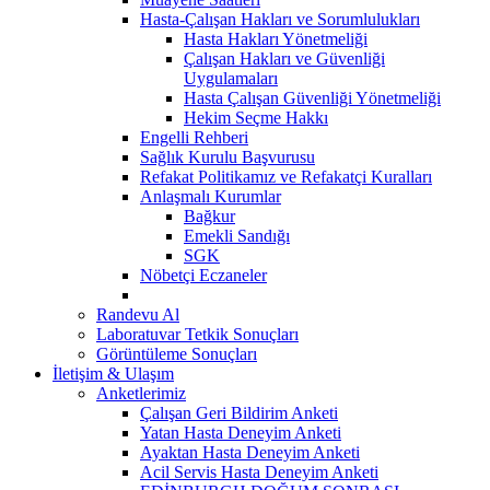
Hasta-Çalışan Hakları ve Sorumlulukları
Hasta Hakları Yönetmeliği
Çalışan Hakları ve Güvenliği
Uygulamaları
Hasta Çalışan Güvenliği Yönetmeliği
Hekim Seçme Hakkı
Engelli Rehberi
Sağlık Kurulu Başvurusu
Refakat Politikamız ve Refakatçi Kuralları
Anlaşmalı Kurumlar
Bağkur
Emekli Sandığı
SGK
Nöbetçi Eczaneler
Randevu Al
Laboratuvar Tetkik Sonuçları
Görüntüleme Sonuçları
İletişim & Ulaşım
Anketlerimiz
Çalışan Geri Bildirim Anketi
Yatan Hasta Deneyim Anketi
Ayaktan Hasta Deneyim Anketi
Acil Servis Hasta Deneyim Anketi