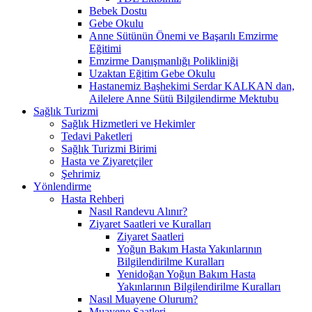
Bebek Dostu
Gebe Okulu
Anne Sütünün Önemi ve Başarılı Emzirme
Eğitimi
Emzirme Danışmanlığı Polikliniği
Uzaktan Eğitim Gebe Okulu
Hastanemiz Başhekimi Serdar KALKAN dan,
Ailelere Anne Sütü Bilgilendirme Mektubu
Sağlık Turizmi
Sağlık Hizmetleri ve Hekimler
Tedavi Paketleri
Sağlık Turizmi Birimi
Hasta ve Ziyaretçiler
Şehrimiz
Yönlendirme
Hasta Rehberi
Nasıl Randevu Alınır?
Ziyaret Saatleri ve Kuralları
Ziyaret Saatleri
Yoğun Bakım Hasta Yakınlarının
Bilgilendirilme Kuralları
Yenidoğan Yoğun Bakım Hasta
Yakınlarının Bilgilendirilme Kuralları
Nasıl Muayene Olurum?
Muayene Saatleri