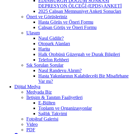
EDİNBURGH DOĞUM SONRASI
DEPRESYON ÖLÇEĞİ (EPDS) ANKETİ
2025 Çalışan Memnuniyet Anketi Sonuçları
Öneri ve Görüşleriniz
Hasta Görüş ve Öneri Formu
Çalışan Görüş ve Öneri Formu
Ulaşım
Nasıl Gidilir?
Otopark Alanları
Harita
Halk Otobüsü Güzergah ve Durak Bilgileri
Telefon Rehberi
Sık Sorulan Sorular
Nasıl Randevu Alırım?
Hasta Yakınlarının Kalabileceği Bir Misafirhane
Var mı?
Dijital Medya
Medyada Biz
İletişim & Tanıtım Faaliyetleri
E-Bülten
Toplantı ve Organizasyonlar
Sağlık Takvimi
Fotoğraf Galerisi
Video
PDF