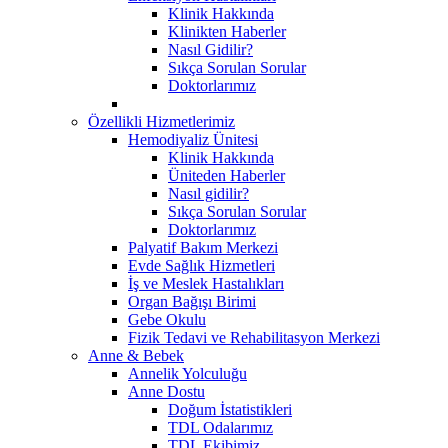
Klinik Hakkında
Klinikten Haberler
Nasıl Gidilir?
Sıkça Sorulan Sorular
Doktorlarımız
Özellikli Hizmetlerimiz
Hemodiyaliz Ünitesi
Klinik Hakkında
Üniteden Haberler
Nasıl gidilir?
Sıkça Sorulan Sorular
Doktorlarımız
Palyatif Bakım Merkezi
Evde Sağlık Hizmetleri
İş ve Meslek Hastalıkları
Organ Bağışı Birimi
Gebe Okulu
Fizik Tedavi ve Rehabilitasyon Merkezi
Anne & Bebek
Annelik Yolculuğu
Anne Dostu
Doğum İstatistikleri
TDL Odalarımız
TDL Ekibimiz