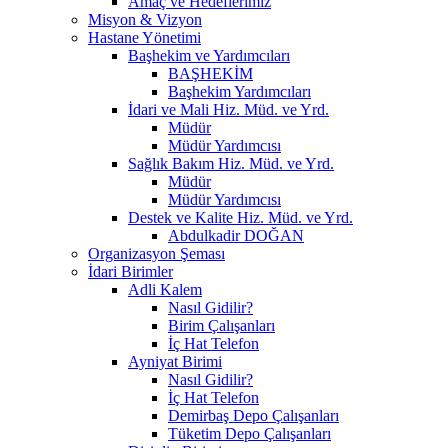
Amaç ve Hedeflerimiz
Misyon & Vizyon
Hastane Yönetimi
Başhekim ve Yardımcıları
BAŞHEKİM
Başhekim Yardımcıları
İdari ve Mali Hiz. Müd. ve Yrd.
Müdür
Müdür Yardımcısı
Sağlık Bakım Hiz. Müd. ve Yrd.
Müdür
Müdür Yardımcısı
Destek ve Kalite Hiz. Müd. ve Yrd.
Abdulkadir DOĞAN
Organizasyon Şeması
İdari Birimler
Adli Kalem
Nasıl Gidilir?
Birim Çalışanları
İç Hat Telefon
Ayniyat Birimi
Nasıl Gidilir?
İç Hat Telefon
Demirbaş Depo Çalışanları
Tüketim Depo Çalışanları