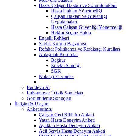
Hasta-Çalışan Hakları ve Sorumlulukları
Hasta Hakları Yönetmeliği
Çalışan Hakları ve Güvenliği
Uygulamaları
Hasta Çalışan Güvenliği Yönetmeliği
Hekim Seçme Hakkı
Engelli Rehberi
Sağlık Kurulu Başvurusu
Refakat Politikamız ve Refakatçi Kuralları
Anlaşmalı Kurumlar
Bağkur
Emekli Sandığı
SGK
Nöbetçi Eczaneler
Randevu Al
Laboratuvar Tetkik Sonuçları
Görüntüleme Sonuçları
İletişim & Ulaşım
Anketlerimiz
Çalışan Geri Bildirim Anketi
Yatan Hasta Deneyim Anketi
Ayaktan Hasta Deneyim Anketi
Acil Servis Hasta Deneyim Anketi