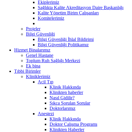
Ekiplerimiz
Sağlıkta Kalite Akreditasyon Daire Başkanlığı
Kalite Yönetim Birim Çalışanları
Komitelerimiz
Projeler
Bilgi Güvenliği
Bilgi Güvenliği İhlal Bildirimi
Bilgi Güvenliği Politikamız
Hizmet Binalarımız
Genel Hastane
Toplum Ruh Sağlığı Merkezi
Ek bina
Tıbbi Birimler
Kliniklerimiz
Acil Tıp
Klinik Hakkında
Klinikten haberler
Nasıl Gidilir?
Sıkça Sorulan Sorular
Doktorlarımız
Anestezi
Klinik Hakkında
Doktor Çalışma Programı
Klinikten Haberler